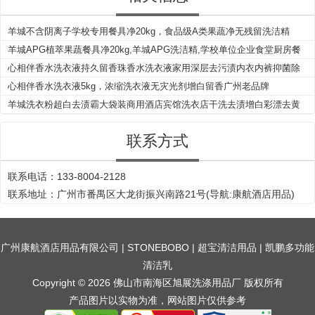
羊城不含阴离子学校专用餐具净20kg，食品级A类果蔬净无残留洗洁精
羊城APG植萃果蔬餐具净20kg,羊城APG洗洁精,学校单位企业食堂厨房餐
饮专业洗洁精
心相伴香水洗衣液持久留香珠香水洗衣液家用深层去污渍内衣内裤抑菌除
菌洗衣液
心相伴香水洗衣液5kg，浓缩洗衣液无灾光剂增白留香广州老品牌
羊城洗衣粉超白去渍霸大袋装商用酒店宾馆洗衣店干洗去渍增白彩漂去黄
增白去渍粉
联系方式
联系电话：133-8004-2128
联系地址：广州市番禺区大龙街振兴南路21号(导航:康航酒店用品)
广州康航酒店用品有限公司
|
STONEBOBO
|
超宝清洁用品
|
凯鹏多功能
清洁乳
Copyright © 2026 佛山市南海区旭展洗涤用品厂 版权所有
产品图片以实物为准，网站图片仅供参考