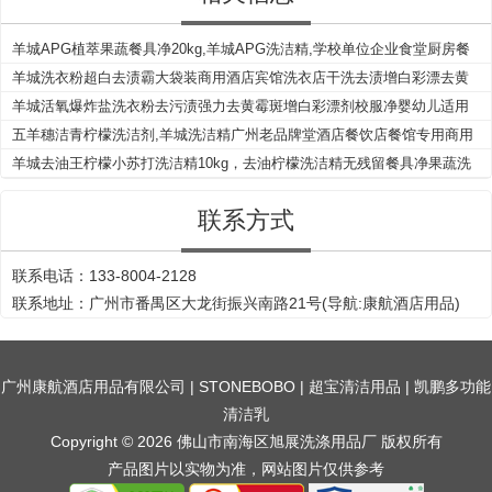
羊城APG植萃果蔬餐具净20kg,羊城APG洗洁精,学校单位企业食堂厨房餐
饮专业洗洁精
羊城洗衣粉超白去渍霸大袋装商用酒店宾馆洗衣店干洗去渍增白彩漂去黄
增白去渍粉
羊城活氧爆炸盐洗衣粉去污渍强力去黄霉斑增白彩漂剂校服净婴幼儿适用
五羊穗洁青柠檬洗洁剂,羊城洗洁精广州老品牌堂酒店餐饮店餐馆专用商用
柠檬洗涤剂
羊城去油王柠檬小苏打洗洁精10kg，去油柠檬洗洁精无残留餐具净果蔬洗
洁精
联系方式
联系电话：133-8004-2128
联系地址：广州市番禺区大龙街振兴南路21号(导航:康航酒店用品)
广州康航酒店用品有限公司
|
STONEBOBO
|
超宝清洁用品
|
凯鹏多功能
清洁乳
Copyright © 2026 佛山市南海区旭展洗涤用品厂 版权所有
产品图片以实物为准，网站图片仅供参考