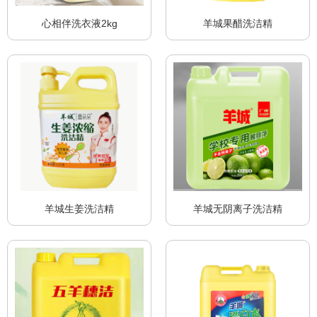
心相伴洗衣液2kg
羊城果醋洗洁精
羊城生姜洗洁精
羊城无阴离子洗洁精