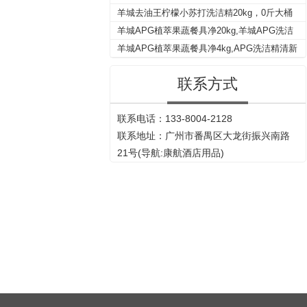
衣物去渍去黄增白液
羊城去油王柠檬小苏打洗洁精20kg，0斤大桶
装不伤手洁净去油污20KG散装餐具洗洁精洗
羊城APG植萃果蔬餐具净20kg,羊城APG洗洁
涤剂
精,学校单位企业食堂厨房餐饮专业洗洁精
羊城APG植萃果蔬餐具净4kg,APG洗洁精清新
去油去异味除腥家用安全不伤手厨房洗涤剂
联系方式
联系电话：133-8004-2128
联系地址：广州市番禺区大龙街振兴南路
21号(导航:康航酒店用品)