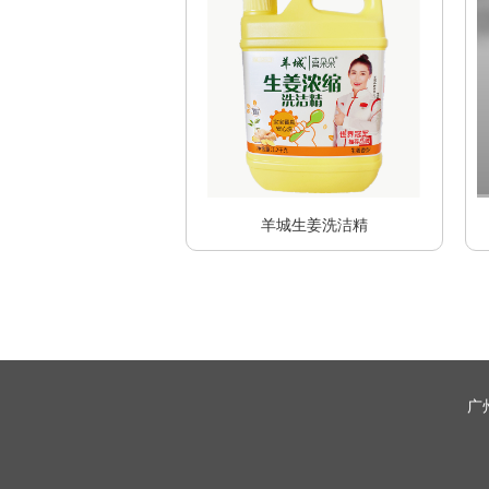
羊城生姜洗洁精
广