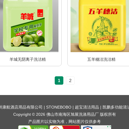
羊城无阴离子洗洁精
五羊穗洁洗洁精
1
2
州康航酒店用品有限公司
|
STONEBOBO
|
超宝清洁用品
|
凯鹏多功能清
Copyright © 2026 佛山市南海区旭展洗涤用品厂 版权所有
产品图片以实物为准，网站图片仅供参考