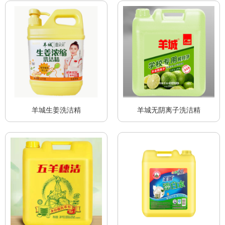
羊城生姜洗洁精
羊城无阴离子洗洁精