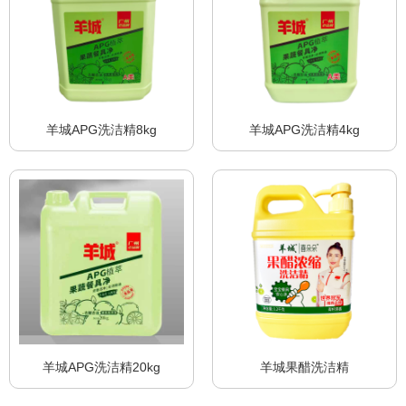
羊城APG洗洁精8kg
羊城APG洗洁精4kg
羊城APG洗洁精20kg
羊城果醋洗洁精