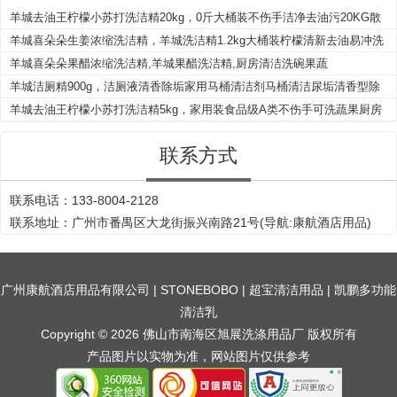
羊城去油王柠檬小苏打洗洁精20kg，0斤大桶装不伤手洁净去油污20KG散
装餐具洗洁精洗涤剂
羊城喜朵朵生姜浓缩洗洁精，羊城洗洁精1.2kg大桶装柠檬清新去油易冲洗
家用清洁剂
羊城喜朵朵果醋浓缩洗洁精,羊城果醋洗洁精,厨房清洁洗碗果蔬
羊城洁厕精900g，洁厕液清香除垢家用马桶清洁剂马桶清洁尿垢清香型除
臭强力
羊城去油王柠檬小苏打洗洁精5kg，家用装食品级A类不伤手可洗蔬果厨房
餐具洗碗液洗涤剂
联系方式
联系电话：133-8004-2128
联系地址：广州市番禺区大龙街振兴南路21号(导航:康航酒店用品)
广州康航酒店用品有限公司
|
STONEBOBO
|
超宝清洁用品
|
凯鹏多功能
清洁乳
Copyright © 2026 佛山市南海区旭展洗涤用品厂 版权所有
产品图片以实物为准，网站图片仅供参考